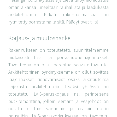
oman aikansa ilmeeltään rauhallista ja laadukasta
arkkitehtuuria. Pitkää rakennusmassaa on
rytmitetty porrastamalla sitä. Päädyt ovat tiiltä.
Korjaus- ja muutoshanke
Rakennukseen on toteutetettu suunnitelmiemme
mukaisesti hissi- ja porrashuonelaajennukset.
Tavoitteena on ollut parantaa saavutettavuutta.
Arkkitehtoninen pyrkimyksemme on ollut sovittaa
laajennukset hienovaraisesti osaksi aikatautensa
linjakasta arkkitehtuuria. Lisäksi yhtiössä on
toteutettu LVIS-peruskorjaus ns. perinteisenä
putkiremonttina, jolloin viemärit ja vesijohdot on
uusittu osittain vanhoihin ja osittain uusiin
nousuihin. LVIS-peruskorjauksessa on tavoiteltu