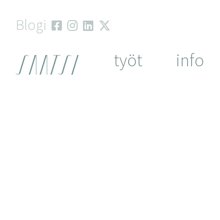
Skip
to
Blogi
content
työt
info