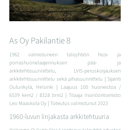
As Oy Pakilantie 8
1962 valmistuneen taloyhtiön hissi- ja
porrashuonelaajennuksen pää- ja
arkkitehtisuunnittelu, LVIS-peruskorjauksen
arkkitehtisuunnittelu sekä pihasuunnittelu | Sijainti
Oulunkylä, Helsinki | Laajuus 100 huoneistoa /
6539 kem2 / 8328 brm2 | Tilaaja Insinööritoimisto
Leo Maaskola Oy | Toteutus valmistunut 2023
1960-luvun linjakasta arkkitehtuuria
Helsingin Oulunkylässä sijaitseva taloyhtiö edustaa