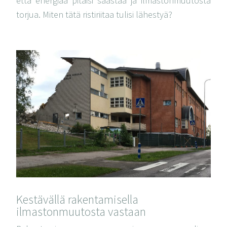
että energiaa pitäisi säästää ja ilmastonmuutosta
torjua. Miten tätä ristiriitaa tulisi lähestyä?
Kestävällä rakentamisella
ilmastonmuutosta vastaan