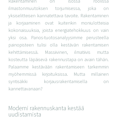
Rakentaminen on isossa roolissa
ilmastonmuutoksen torjumisessa, joka on
yksiselitteisen kannatettava tavoite. Rakentaminen
ja korjaaminen ovat kuitenkin moniulotteisia
kokonaisuuksia, joista energiatehokkuus on vain
yksi osa. Panos-tuotosanalyysimme perusteella
painopisteen tulisi olla kestävän rakentamisen
kehittämisessä. Massiivinen, ilmatiivis mutta
kosteutta läpäisevä rakennustapa on avain tähän.
Palaamme kestävään rakentamiseen tarkemmin
myöhemmissä kirjoituksissa. Mutta millainen
syntisäkki korjausrakentamisella on
kannettavanaan?
Moderni rakennuskanta kestää
uudistamista