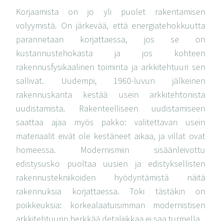
Korjaamista on jo yli puolet rakentamisen
volyymistä. On järkevää, että energiatehokkuutta
parannetaan korjattaessa, jos se on
kustannustehokasta ja jos kohteen
rakennusfysikaalinen toiminta ja arkkitehtuuri sen
sallivat. Uudempi, 1960-luvun jälkeinen
rakennuskanta kestää usein arkkitehtonista
uudistamista. Rakenteelliseen uudistamiseen
saattaa ajaa myös pakko: valitettavan usein
materiaalit eivät ole kestäneet aikaa, ja villat ovat
homeessa. Modernismiin sisäänleivottu
edistysusko puoltaa uusien ja edistyksellisten
rakennustekniikoiden hyödyntämistä näitä
rakennuksia korjattaessa. Toki tästäkin on
poikkeuksia: korkealaatuisimman modernistisen
arkkitehtuurin herkkää detaljiikkaa ei saa turmella.