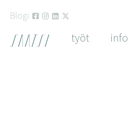
Skip
to
Blogi
content
työt
info