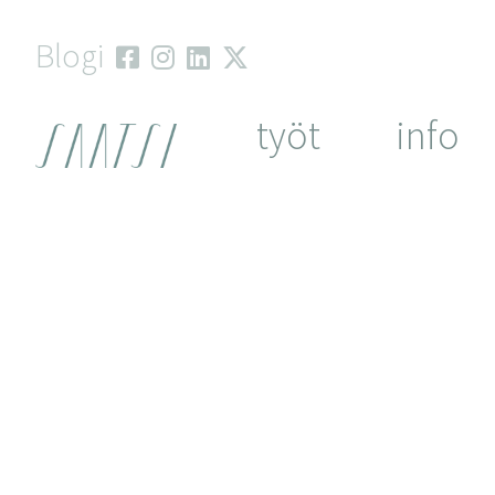
Skip
to
Blogi
content
työt
info