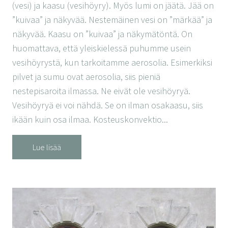
(vesi) ja kaasu (vesihöyry). Myös lumi on jäätä. Jää on
”kuivaa” ja näkyvää. Nestemäinen vesi on ”märkää” ja
näkyvää. Kaasu on ”kuivaa” ja näkymätöntä. On
huomattava, että yleiskielessä puhumme usein
vesihöyrystä, kun tarkoitamme aerosolia. Esimerkiksi
pilvet ja sumu ovat aerosolia, siis pieniä
nestepisaroita ilmassa. Ne eivät ole vesihöyryä.
Vesihöyryä ei voi nähdä. Se on ilman osakaasu, siis
ikään kuin osa ilmaa. Kosteuskonvektio...
Lue lisää