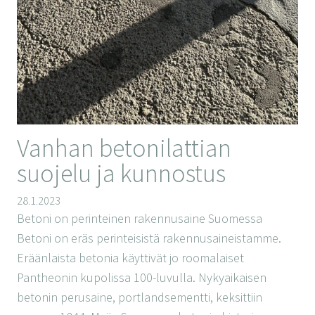
Vanhan betonilattian
suojelu ja kunnostus
28.1.2023
Betoni on perinteinen rakennusaine Suomessa
Betoni on eräs perinteisistä rakennusaineistamme.
Eräänlaista betonia käyttivät jo roomalaiset
Pantheonin kupolissa 100-luvulla. Nykyaikaisen
betonin perusaine, portlandsementti, keksittiin