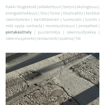
Kaikki blogitekstit
arkkitehtuuri
betoni
ekologisuus
|
|
|
|
energiatehokkuus
hirsi
home
ilmanvaihto
kestävä
|
|
|
|
rakentaminen
kierrättäminen
luomutalo
luonto
|
|
|
|
mitä oppia vanhasta
monimuotoisuus
periaatteet
|
|
|
pintakäsittely
puulämmitys
rakennusfysiikka
|
|
|
rakennusperintö
restaurointi
sisäilma
Tiili
|
|
|