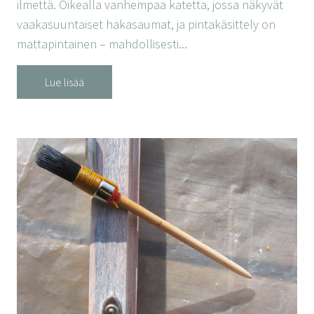
ilmettä. Oikealla vanhempaa katetta, jossa näkyvät
vaakasuuntaiset hakasaumat, ja pintakäsittely on
mattapintainen – mahdollisesti...
Lue lisää