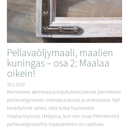
Pellavaöljymaali, maalien
kuningas – osa 2: Maalaa
oikein!
20.2.2019
Kerroimme aiemmassa kirjoituksessamme perinteisen
pellavaöljymaalin ominaisuuksista ja ainesosista. Nyt
keskitymme siihen, mitä tulee huomioida
maalaustyössä. Helppoa, kun sen osaa Perinteisellä
pellavaöljymaalilla maalaaminen on vaativaa.