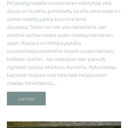
Pellavaöljymaalilla onnistuminen edellyttää, että
alusta on huolella puhdistettu tai alla oleva maali on
samaa maalityyppiä ja kunnolla kiinni
alustassa. Tällöin voi toki olla mahdollista vain
elvyttää vanhaa maalia uuden maalauskierroksen
sijaan. Maalaus on tehtävä jäykällä
luonnonharjassiveltimellä ohuelti useaan kertaan,
tiukkaan sivellen. Jos maalataan liian paksulti,
öljymaali rypistyy eikä kuivu kunnolla. Nykymaaleja
käyttävät maalarit ovat tottuneet helppouteen
maaleja hankittaessa,...
Lue lisää