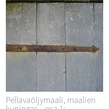
Pellavaöljymaali, maalien
kuningas – osa 1: