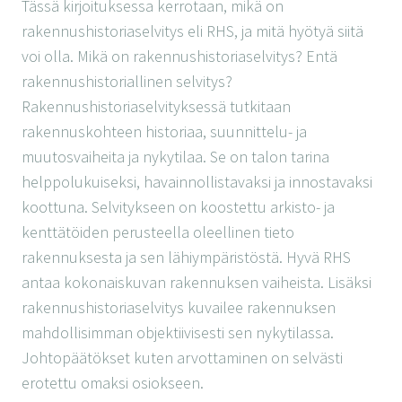
Tässä kirjoituksessa kerrotaan, mikä on
rakennushistoriaselvitys eli RHS, ja mitä hyötyä siitä
voi olla. Mikä on rakennushistoriaselvitys? Entä
rakennushistoriallinen selvitys?
Rakennushistoriaselvityksessä tutkitaan
rakennuskohteen historiaa, suunnittelu- ja
muutosvaiheita ja nykytilaa. Se on talon tarina
helppolukuiseksi, havainnollistavaksi ja innostavaksi
koottuna. Selvitykseen on koostettu arkisto- ja
kenttätöiden perusteella oleellinen tieto
rakennuksesta ja sen lähiympäristöstä. Hyvä RHS
antaa kokonaiskuvan rakennuksen vaiheista. Lisäksi
rakennushistoriaselvitys kuvailee rakennuksen
mahdollisimman objektiivisesti sen nykytilassa.
Johtopäätökset kuten arvottaminen on selvästi
erotettu omaksi osiokseen.