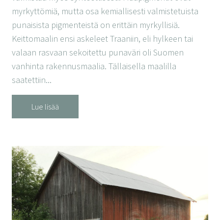
myrkyttömiä, mutta osa kemiallisesti valmistetuista
punaisista pigmenteistä on erittäin myrkyllisiä.
Keittomaalin ensi askeleet Traaniin, eli hylkeen tai
valaan rasvaan sekoitettu punaväri oli Suomen
vanhinta rakennusmaalia. Tällaisella maalilla
saatettiin...
Lue lisää