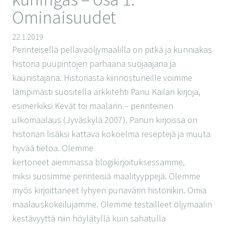
Ominaisuudet
22.1.2019
Perinteisellä pellavaöljymaalilla on pitkä ja kunniakas
historia puupintojen parhaana suojaajana ja
kaunistajana. Historiasta kiinnostuneille voimme
lämpimästi suositella arkkitehti Panu Kailan kirjoja,
esimerkiksi Kevät toi maalarin – perinteinen
ulkomaalaus (Jyväskylä 2007). Panun kirjoissa on
historian lisäksi kattava kokoelma reseptejä ja muuta
hyvää tietoa. Olemme
kertoneet aiemmassa blogikirjoituksessamme,
miksi suosimme perinteisiä maalityyppejä. Olemme
myös kirjoittaneet lyhyen punavärin historiikin. Omia
maalauskokeilujamme. Olemme testailleet öljymaalin
kestävyyttä niin höylätyllä kuin sahatulla