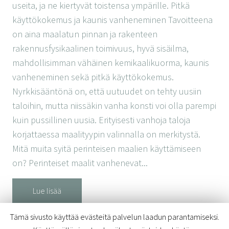
useita, ja ne kiertyvät toistensa ympärille. Pitkä
käyttökokemus ja kaunis vanheneminen Tavoitteena
on aina maalatun pinnan ja rakenteen
rakennusfysikaalinen toimivuus, hyvä sisäilma,
mahdollisimman vähäinen kemikaalikuorma, kaunis
vanheneminen sekä pitkä käyttökokemus.
Nyrkkisääntönä on, että uutuudet on tehty uusiin
taloihin, mutta niissäkin vanha konsti voi olla parempi
kuin pussillinen uusia. Erityisesti vanhoja taloja
korjattaessa maalityypin valinnalla on merkitystä.
Mitä muita syitä perinteisen maalien käyttämiseen
on? Perinteiset maalit vanhenevat...
Lue lisää
Tämä sivusto käyttää evästeitä palvelun laadun parantamiseksi.