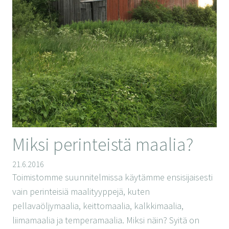
Miksi perinteistä maalia?
21.6.2016
Toimistomme suunnitelmissa käytämme ensisijaisesti
vain perinteisiä maalityyppejä, kuten
pellavaöljymaalia, keittomaalia, kalkkimaalia,
liimamaalia ja temperamaalia. Miksi näin? Syitä on