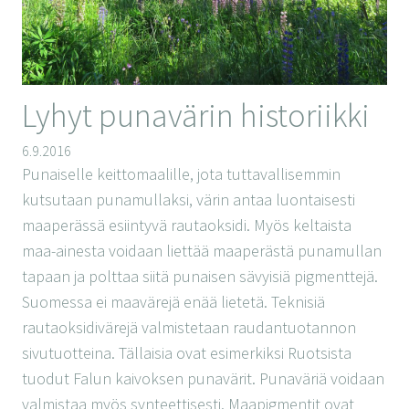
Lyhyt punavärin historiikki
6.9.2016
Punaiselle keittomaalille, jota tuttavallisemmin
kutsutaan punamullaksi, värin antaa luontaisesti
maaperässä esiintyvä rautaoksidi. Myös keltaista
maa-ainesta voidaan liettää maaperästä punamullan
tapaan ja polttaa siitä punaisen sävyisiä pigmenttejä.
Suomessa ei maavärejä enää lietetä. Teknisiä
rautaoksidivärejä valmistetaan raudantuotannon
sivutuotteina. Tällaisia ovat esimerkiksi Ruotsista
tuodut Falun kaivoksen punavärit. Punaväriä voidaan
valmistaa myös synteettisesti. Maapigmentit ovat