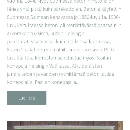
vuonna 1844. Myös Suomessa betonin historia on
lähes yhtä pitkä kuin pärekattojen. Betonia käytettiin
Suomessa Saimaan kanavassa jo 1850-luvulla. 1900-
luvulle tultaessa betoni oli merkittävässä osassa niin
arvorakennuksissa, kuten Helsingin
päärautatieasemassa, kuin teollisissa kohteissa,
kuten Suvilahden voimalaitosrakennuksissa 1910-
luvulla. Tätä kerrostumaa edustaa myös Pasilan
konepaja Helsingin Vallilassa. Alkuperäisten
junaraiteiden ja varjojen rytmittämää betonilattiaa
konepajalla. Pasilan konepaja ja...
Lue lisää