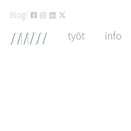
Skip
to
Blogi
content
työt
info